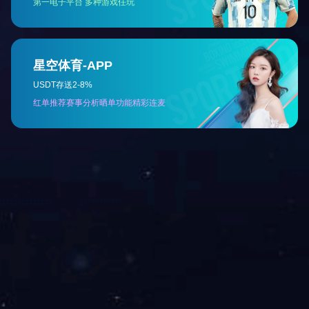
保生产安全，并能有效地控制粉尘与交叉污染，优化了生产工艺，
符合药品生产的GMP要求。
技术参数
本公司可按用户特殊要求定制生产，如有变动，恕不预先通知!
返回
联系人：王总?13921225300
电话：0510-86184255、0510-86171608
传真：0510-86173899
售后：陈经理?13376229167
邮箱：jyjirui88@163.com